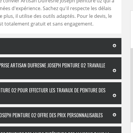
de convier Artisan Dufresne Joseph peinture 02 qui a
nées d'expérience. Sachez qu'il respecte les délais
plus, il utilise des outils adaptés. Pour le devis, le
t totalement gratuit et sans engagement.
EPRISE ARTISAN DUFRESNE JOSEPH PEINTURE 02 TRAVAILLE
NTURE 02 POUR EFFECTUER LES TRAVAUX DE PEINTURE DES
JOSEPH PEINTURE 02 OFFRE DES PRIX PERSONNALISABLES