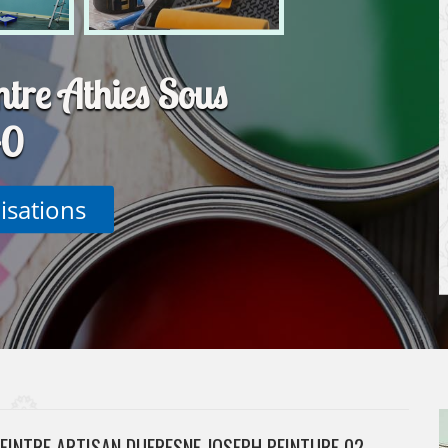
ntre Athies Sous
40
lisations
PEINTRE ARTISAN DUFRESNE JOSEPH PEINTURE 02