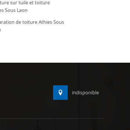
ture sur tuile et toiture
es Sous Laon
ration de toiture Athies Sous
n
indisponible