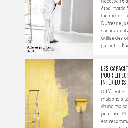
nécessaire d
êtes invités 
incontournab
Dufresne Jos
sachez qu'il 
utilise des 
garantie d'u
LES CAPACI
POUR EFFEC
INTÉRIEURS
Différentes 
maisons à as
d'une maison.
peinture. Pou
est recomman