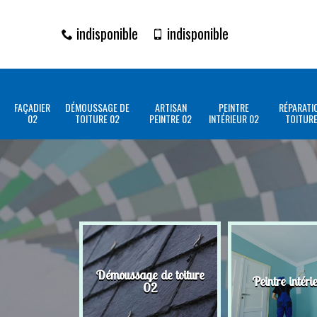
indisponible
indisponible
FAÇADIER
DÉMOUSSAGE DE
ARTISAN
PEINTRE
RÉPARATI
02
TOITURE 02
PEINTRE 02
INTÉRIEUR 02
TOITURE
Démoussage de toiture
Peintre intéri
02