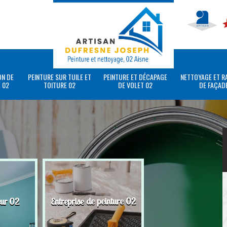
ON DE
PEINTURE SUR TUILE ET
PEINTURE ET DÉCAPAGE
NETTOYAGE ET R
 02
TOITURE 02
DE VOLET 02
DE FAÇAD
eur 02
Entreprise de peinture 02