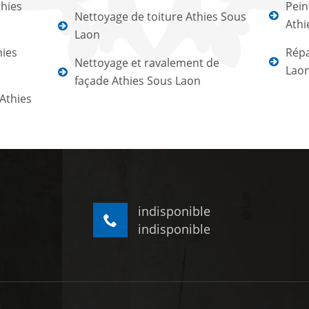
hies
Pein
Nettoyage de toiture Athies Sous
Athi
Laon
hies
Répa
Nettoyage et ravalement de
Lao
façade Athies Sous Laon
Athies
indisponible
indisponible