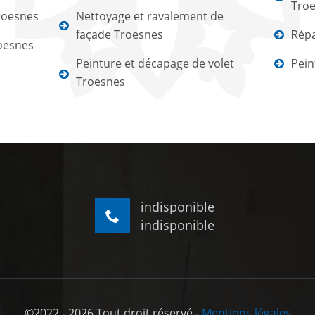
Tro
roesnes
Nettoyage et ravalement de
façade Troesnes
Répa
roesnes
Peinture et décapage de volet
Pein
Troesnes
indisponible
indisponible
©2022 - 2026 Tout droit réservé -
Mentions légales