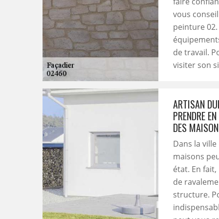
faire confia
vous conseil
peinture 02.
équipements
de travail. 
visiter son s
ARTISAN DUF
PRENDRE EN
DES MAISON
Dans la vill
maisons peuv
état. En fai
de ravalemen
structure. Po
indispensabl