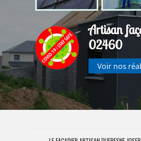
Artisan faç
02460
Voir nos réa
LE FAÇADIER ARTISAN DUFRESNE JOSEP