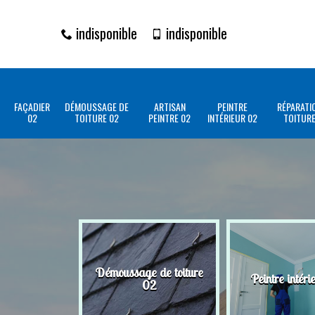
indisponible
indisponible
FAÇADIER
DÉMOUSSAGE DE
ARTISAN
PEINTRE
RÉPARATI
02
TOITURE 02
PEINTRE 02
INTÉRIEUR 02
TOITURE
Démoussage de toiture
Peintre intéri
02