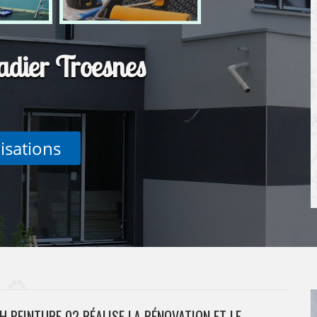
adier Troesnes
lisations
H PEINTURE 02 RÉALISE LA RÉNOVATION ET LE