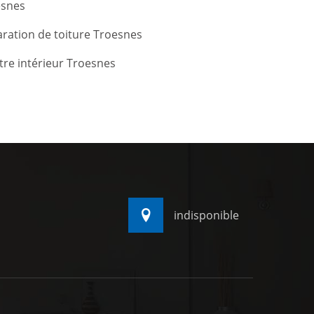
esnes
ration de toiture Troesnes
tre intérieur Troesnes
indisponible