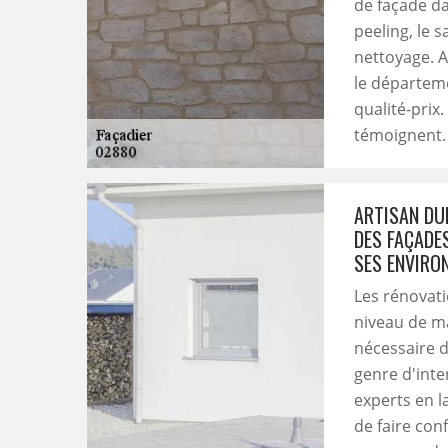
de façade da
peeling, le 
nettoyage. A
le départeme
qualité-prix.
témoignent.
ARTISAN DU
DES FAÇADE
SES ENVIRO
Les rénovati
niveau de ma
nécessaire d
genre d'inte
experts en l
de faire con