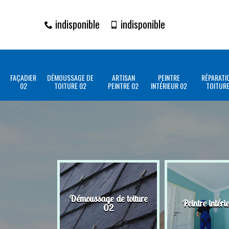
indisponible
indisponible
FAÇADIER
DÉMOUSSAGE DE
ARTISAN
PEINTRE
RÉPARATI
02
TOITURE 02
PEINTRE 02
INTÉRIEUR 02
TOITURE
Démoussage de toiture
Peintre intéri
02