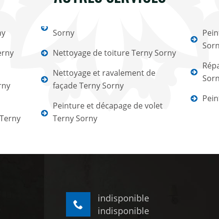
ny
Sorny
Pein
Sor
erny
Nettoyage de toiture Terny Sorny
Répa
Nettoyage et ravalement de
Sor
rny
façade Terny Sorny
Pein
Peinture et décapage de volet
 Terny
Terny Sorny
indisponible
indisponible