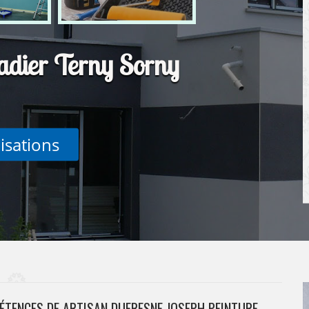
çadier Terny Sorny
lisations
ÉTENCES DE ARTISAN DUFRESNE JOSEPH PEINTURE