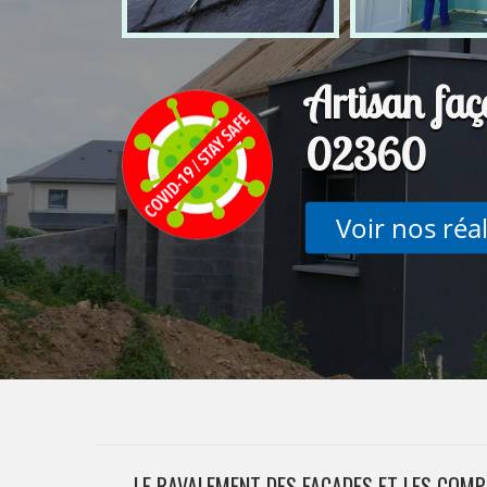
Artisan faç
02360
Voir nos réa
LE RAVALEMENT DES FAÇADES ET LES COMP