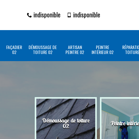
indisponible
indisponible
FAÇADIER
DÉMOUSSAGE DE
ARTISAN
PEINTRE
RÉPARATI
02
TOITURE 02
PEINTRE 02
INTÉRIEUR 02
TOITURE
Démoussage de toiture
Peintre intéri
02