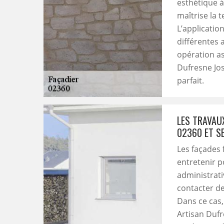
esthétique à 
maîtrise la 
L’applicatio
différentes 
opération as
Dufresne Jos
parfait.
LES TRAVAU
02360 ET S
Les façades 
entretenir p
administrativ
contacter de
Dans ce cas
Artisan Dufr