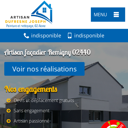
MENU
indisponible
indisponible
Artisan façadier Remigny 02440
Voir nos réalisations
Nos engagements
Devis et déplacement gratuits
Sans engagement
Artisan passionné