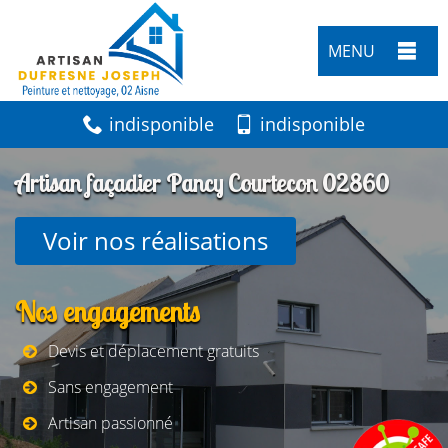
MENU
indisponible
indisponible
Artisan façadier Pancy Courtecon 02860
Voir nos réalisations
Nos engagements
Devis et déplacement gratuits
Sans engagement
Artisan passionné