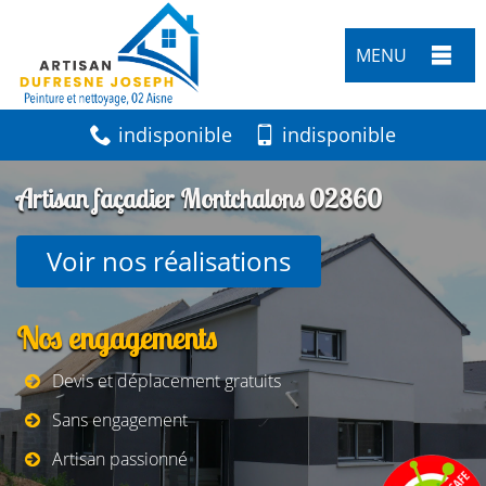
MENU
indisponible
indisponible
Artisan façadier Montchalons 02860
Voir nos réalisations
Nos engagements
Devis et déplacement gratuits
Sans engagement
Artisan passionné