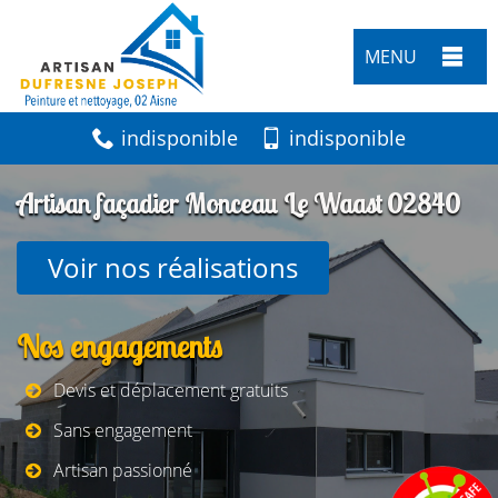
MENU
indisponible
indisponible
Artisan façadier Monceau Le Waast 02840
Voir nos réalisations
Nos engagements
Devis et déplacement gratuits
Sans engagement
Artisan passionné