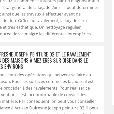
ure 02. Il commence toujours par un diagnostic afin
l’état général de la façade. Ainsi, il peut déterminer
t ainsi que les travaux à effectuer avant de
a finition. Grâce au ravalement, la façade sera
et très esthétique. Un nettoyage régulier
durée de vie malgré les différentes intempéries.
FRESNE JOSEPH PEINTURE 02 ET LE RAVALEMENT
S DES MAISONS À MEZIERES SUR OISE DANS LE
ES ENVIRONS
ons sont des opérations qui peuvent se faire au
ison. Pour les surfaces comme les façades, il est
e procéder à des ravalements. Pour réaliser ce
rvention, il est incontournable de convier des
a matière. Par conséquent, on peut vous conseiller
fiance à Artisan Dufresne Joseph peinture 02. Il peut