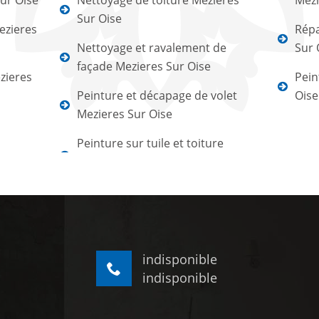
Sur Oise
Nettoyage de toiture Mezieres
Mezi
Sur Oise
ezieres
Répa
Nettoyage et ravalement de
Sur 
façade Mezieres Sur Oise
zieres
Pein
Peinture et décapage de volet
Oise
Mezieres Sur Oise
Peinture sur tuile et toiture
indisponible
indisponible