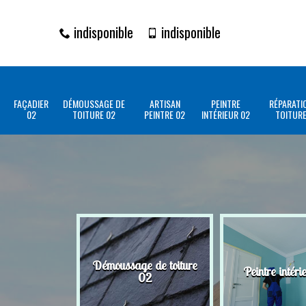
indisponible
indisponible
FAÇADIER
DÉMOUSSAGE DE
ARTISAN
PEINTRE
RÉPARATI
02
TOITURE 02
PEINTRE 02
INTÉRIEUR 02
TOITURE
Démoussage de toiture
Peintre intéri
02