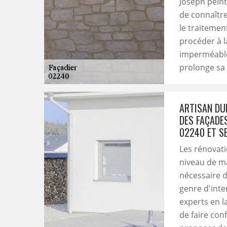
Joseph peint
de connaître 
le traitemen
procéder à l
imperméable 
prolonge sa 
ARTISAN DU
DES FAÇADE
02240 ET S
Les rénovati
niveau de ma
nécessaire d
genre d'inte
experts en l
de faire con