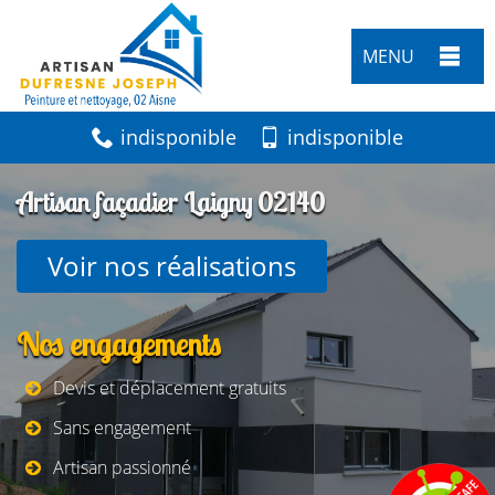
MENU
indisponible
indisponible
Artisan façadier Laigny 02140
Voir nos réalisations
Nos engagements
Devis et déplacement gratuits
Sans engagement
Artisan passionné