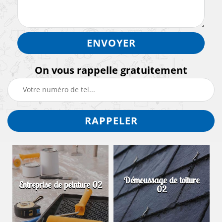
On vous rappelle gratuitement
Démoussage de toiture
 02
Peintre intérieur 02
02