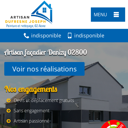
MENU
indisponible
indisponible
Artisan façadier Danizy 02800
Voir nos réalisations
Nos engagements
Devis et déplacement gratuits
Sans engagement
Artisan passionné