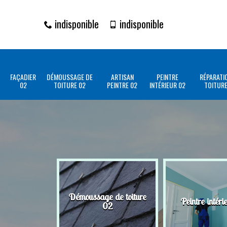
indisponible
indisponible
FAÇADIER
DÉMOUSSAGE DE
ARTISAN
PEINTRE
RÉPARATI
02
TOITURE 02
PEINTRE 02
INTÉRIEUR 02
TOITURE
Démoussage de toiture
Peintre intéri
02