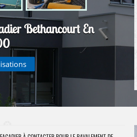
çadier Bethancourt En
00
lisations
 FAÇADIER À CONTACTER POUR LE RAVALEMENT DE