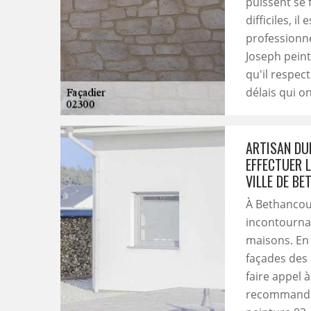
puissent se 
difficiles, i
professionne
Joseph peint
qu'il respec
délais qui o
ARTISAN DU
EFFECTUER 
VILLE DE B
À Bethancour
incontournab
maisons. En e
façades des 
faire appel 
recommander