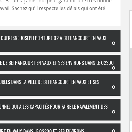
 C'est un façadier qui peut garantir une très bonne
avail. Sachez qu'il respecte les délais qui ont été
N DUFRESNE JOSEPH PEINTURE 02 À BETHANCOURT EN VAUX
LLE DE BETHANCOURT EN VAUX ET SES ENVIRONS DANS LE 02300
UBLES DANS LA VILLE DE BETHANCOURT EN VAUX ET SES
ONNEL QUI A LES CAPACITÉS POUR FAIRE LE RAVALEMENT DES
URT EN VAUX DANS LE 02300 ET SES ENVIRONS