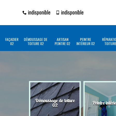
indisponible
indisponible
FAÇADIER
DÉMOUSSAGE DE
ARTISAN
PEINTRE
RÉPARATI
02
TOITURE 02
PEINTRE 02
INTÉRIEUR 02
TOITURE
Démoussage de toiture
Peintre intéri
02