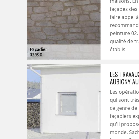
maisons. En e
façades des 
faire appel 
recommander
peinture 02.
qualité de tr
établis.
LES TRAVAUX
AUBIGNY AU
Les opérati
qui sont trè
ce genre de 
façadiers ex
qu'il propos
monde. Sache